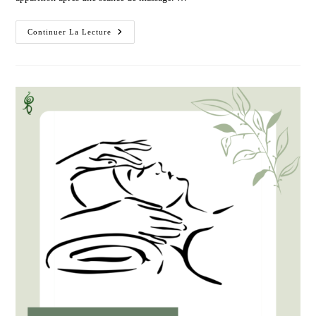
Des
Continuer La Lecture
Courbatures
Après
Un
Massage
?!