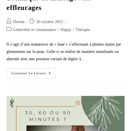
effleurages
Auteur/autrice
Publication
Dorine
20 octobre 2021
de
publiée :
Post
Généralité et connaissance
/
Happy
/
Thérapie
la
category:
publication :
Il s’agit d’une manœuvre de « base » s’effectuant à pleines mains par
glissements sur la peau. Celle-ci se réalise de manière simultanée ou
alternée avec une pression variant de légère à…
Technique
Continuer La Lecture
De
Massage
:
Les
Effleurages