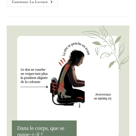
Le
Continuer La Lecture
Bien-
Être
Au
Travail
3/3
–
Dossier
Sept
2021