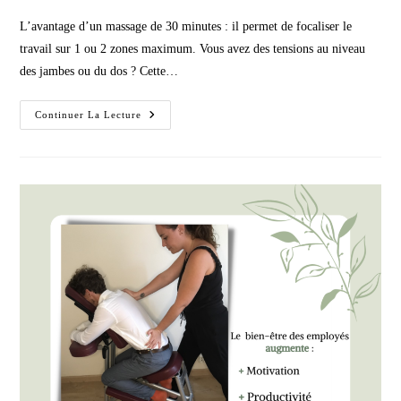
publication :
L’avantage d’un massage de 30 minutes : il permet de focaliser le
travail sur 1 ou 2 zones maximum. Vous avez des tensions au niveau
des jambes ou du dos ? Cette…
30,
Continuer La Lecture
60
Ou
90
Minutes
?
Quelle
Durée
De
Massage
Est
Faite
Pour
Vous
!