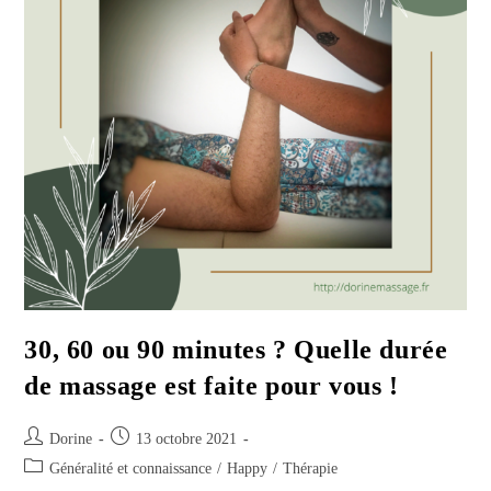
30, 60 ou 90 minutes ? Quelle durée
de massage est faite pour vous !
Auteur/autrice
Publication
Dorine
13 octobre 2021
de
publiée :
Post
Généralité et connaissance
/
Happy
/
Thérapie
la
category: