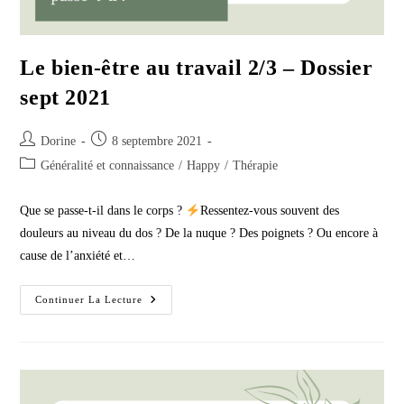
Le bien-être au travail 2/3 – Dossier
sept 2021
Auteur/autrice
Publication
Dorine
8 septembre 2021
de
publiée :
Post
Généralité et connaissance
/
Happy
/
Thérapie
la
category:
publication :
Que se passe-t-il dans le corps ?
Ressentez-vous souvent des
douleurs au niveau du dos ? De la nuque ? Des poignets ? Ou encore à
cause de l’anxiété et…
Le
Continuer La Lecture
Bien-
Être
Au
Travail
2/3
–
Dossier
Sept