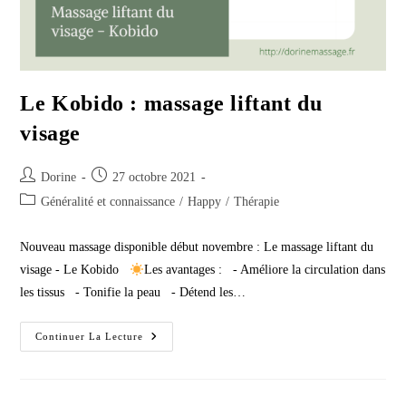
Le Kobido : massage liftant du
visage
Auteur/autrice
Publication
Dorine
27 octobre 2021
de
publiée :
Post
Généralité et connaissance
/
Happy
/
Thérapie
la
category:
publication :
Nouveau massage disponible début novembre : Le massage liftant du
visage - Le Kobido
Les avantages : - Améliore la circulation dans
les tissus - Tonifie la peau - Détend les…
Le
Continuer La Lecture
Kobido
:
Massage
Liftant
Du