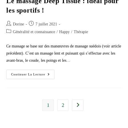
Le massage Deep Tissue : idéal pour
les sportifs !
Auteur/autrice
Publication
Dorine
7 juillet 2021
de
publiée :
Post
Généralité et connaissance
/
Happy
/
Thérapie
la
category:
publication :
Ce massage se base sur des manœuvres de massage suédois (voir article
précédent). C’est un massage lent et puissant qui s’effectue avec les
avant-bras, le coude, les poings et les…
Le
Continuer La Lecture
Massage
Deep
Tissue
:
Idéal
Pour
Les
1
2
Aller à la page suivante
Sportifs
!