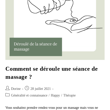
Comment se déroule une séance de
massage ?
Auteur/autrice
Publication
Dorine
28 juillet 2021
de
publiée :
Post
Généralité et connaissance
/
Happy
/
Thérapie
la
category:
publication :
Vous souhaitez prendre rendez-vous pour un massage mais vous ne