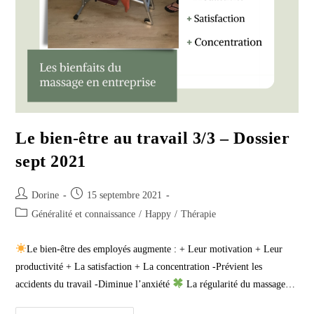
Le bien-être au travail 3/3 – Dossier
sept 2021
Auteur/autrice
Publication
Dorine
15 septembre 2021
de
publiée :
Post
Généralité et connaissance
/
Happy
/
Thérapie
la
category:
publication :
Le bien-être des employés augmente : + Leur motivation + Leur
productivité + La satisfaction + La concentration -Prévient les
accidents du travail -Diminue l’anxiété
La régularité du massage…