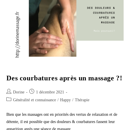
Des courbatures après un massage ?!
Auteur/autrice
Publication
Dorine
1 décembre 2021
de
publiée :
Post
Généralité et connaissance
/
Happy
/
Thérapie
la
category:
publication :
Bien que les massages ont en priorités des vertus de relaxation et de
détente, il est possible que des douleurs & courbatures fassent leur
apparition après une séance de massage. …