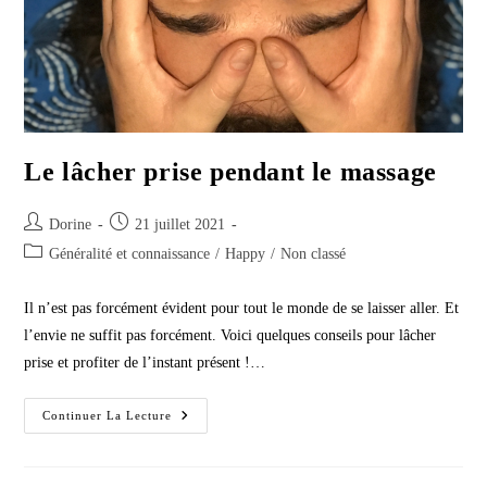
Le lâcher prise pendant le massage
Auteur/autrice
Publication
Dorine
21 juillet 2021
de
publiée :
Post
Généralité et connaissance
/
Happy
/
Non classé
la
category:
publication :
Il n’est pas forcément évident pour tout le monde de se laisser aller. Et
l’envie ne suffit pas forcément. Voici quelques conseils pour lâcher
prise et profiter de l’instant présent !…
Le
Continuer La Lecture
Lâcher
Prise
Pendant
Le