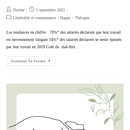
Auteur/autrice
Publication
Dorine
1 septembre 2021
de
publiée :
Post
Généralité et connaissance
/
Happy
/
Thérapie
la
category:
publication :
Les tendances en chiffre : 70%* des salariés déclarent que leur travail
est nerveusement fatigant 54%* des salariés déclarent se sentir épuisés
par leur travail en 2019 Coût du mal-être…
Le
Continuer La Lecture
Bien-
Être
Au
Travail
1/3
–
Dossier
Sept
2021