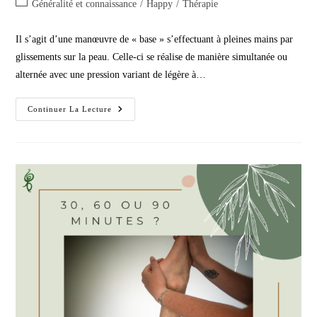
Post
Généralité et connaissance
/
Happy
/
Thérapie
la
category:
publication :
Il s’agit d’une manœuvre de « base » s’effectuant à pleines mains par
glissements sur la peau. Celle-ci se réalise de manière simultanée ou
alternée avec une pression variant de légère à…
Technique
Continuer La Lecture
De
Massage
:
Les
Effleurages