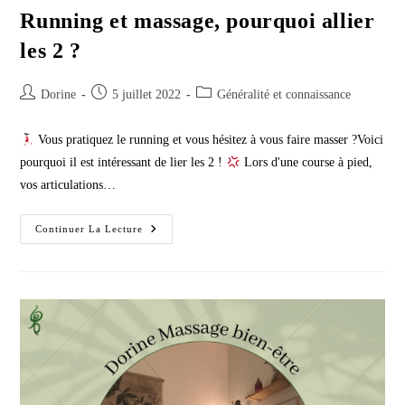
Running et massage, pourquoi allier
les 2 ?
Auteur/autrice
Publication
Post
Dorine
5 juillet 2022
Généralité et connaissance
de
publiée :
category:
la
Vous pratiquez le running et vous hésitez à vous faire masser ?Voici
publication :
pourquoi il est intéressant de lier les 2 !
Lors d'une course à pied,
vos articulations…
Running
Continuer La Lecture
Et
Massage,
Pourquoi
Allier
Les
2
?