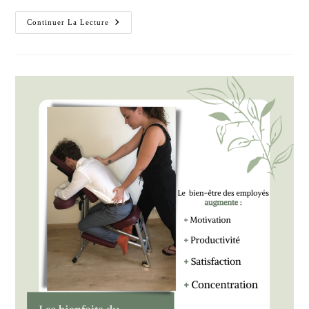
30,
Continuer La Lecture
60
Ou
90
Minutes
?
Quelle
Durée
De
Massage
Est
Faite
Pour
Vous
!